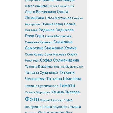
Добрынин
Олеся Зайцева
Олеся Пожарская
Ольга
Ольга Ветчинкина
Ломакина
Ольга Меганская
Полина
Полина Гренц
Полина
Ануфриева
Радмила Садыкова
Князева
Роза Герц
Саша Маслакова
Снежанна
Снежана Янченко
Самохина
Снежанна Хомка
Соня Кравц
Соня Макеева
София
Софья Солманидина
Никитчук
Татьяна Бакулина
Татьяна Маршанских
Татьяна
Татьяна Супиченко
Челышева
Татьяна Шмелёва
Тимати
Тахмина Сулейманова
Ульяна Пылаева
Ульяна Миронова
Фото
Чума
Хамина Нечаева
Вечеринка
Элина Крупская
Эльвина