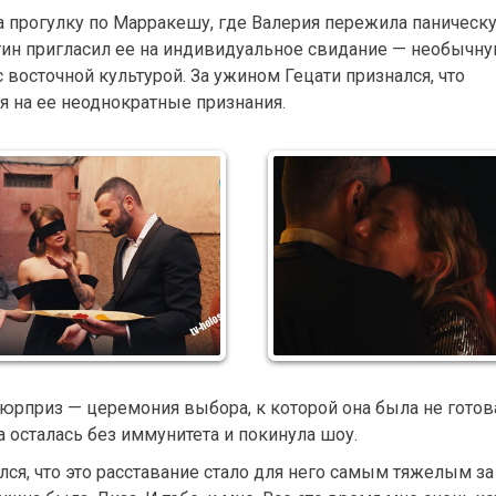
а прогулку по Марракешу, где Валерия пережила паническ
нтин пригласил ее на индивидуальное свидание — необычн
 восточной культурой. За ужином Гецати признался, что
я на ее неоднократные признания.
рприз — церемония выбора, к которой она была не готов
та осталась без иммунитета и покинула шоу.
лся, что это расставание стало для него самым тяжелым за