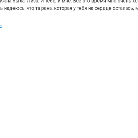
ужна была, Лиза. И тебе, и мне. Все это время мне очень х
ь надеюсь, что та рана, которая у тебя на сердце осталась, 
Ь