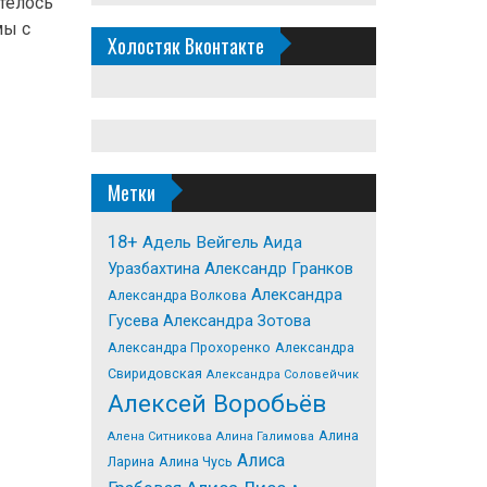
отелось
мы с
Холостяк Вконтакте
Метки
18+
Адель Вейгель
Аида
Александр Гранков
Уразбахтина
Александра
Александра Волкова
Гусева
Александра Зотова
Александра Прохоренко
Александра
Свиридовская
Александра Соловейчик
Алексей Воробьёв
Алина
Алена Ситникова
Алина Галимова
Алиса
Ларина
Алина Чусь