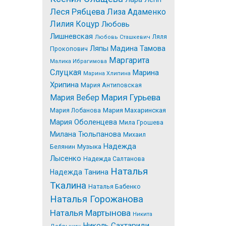
Леся Рябцева
Лиза Адаменко
Лилия Коцур
Любовь
Лишневская
Ляля
Любовь Сташкевич
Ляпы
Мадина Тамова
Прокопович
Маргарита
Малика Ибрагимова
Слуцкая
Марина
Марина Хлипина
Хрипина
Мария Антиповская
Мария Гурьева
Мария Вебер
Мария Лобанова
Мария Махаринская
Мария Оболенцева
Мила Грошева
Милана Тюльпанова
Михаил
Надежда
Белянин
Музыка
Лысенко
Надежда Салтанова
Наталья
Надежда Танина
Tкалина
Наталья Бабенко
Наталья Горожанова
Наталья Мартынова
Никита
Николь Сахтариди