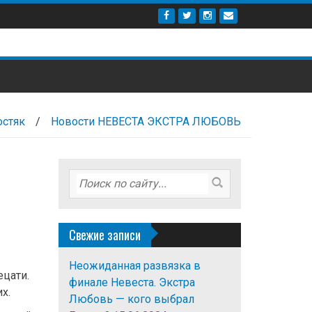
остяк
/
Новости НЕВЕСТА ЭКСТРА ЛЮБОВЬ
Свежие записи
Неожиданная развязка в
ецати.
финале Невеста. Экстра
х.
Любовь — кого выбрал