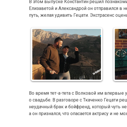
В этом выпуске Константин решил познакомит
Елизаветой и Александрой он отправился в 
путь, желая удивить Гецати. Экстрасенс оце
Во время тет-а-тета с Волковой им впервые 
о свадьбе. В разговоре с Ткаченко Гецати р
неудачный брак и бойфренд, который чуть не
а он признался, что опасается актрису и не м