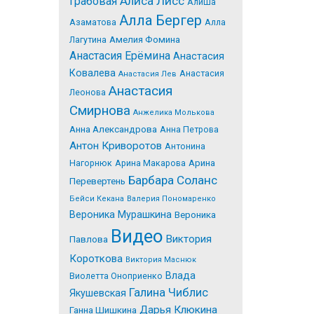
Алиса Лисс
Грабовая
Алиша
Алла Бергер
Азаматова
Алла
Лагутина
Амелия Фомина
Анастасия Ерёмина
Анастасия
Ковалева
Анастасия
Анастасия Лев
Анастасия
Леонова
Смирнова
Анжелика Молькова
Анна Александрова
Анна Петрова
Антон Криворотов
Антонина
Нагорнюк
Арина Макарова
Арина
Барбара Соланс
Перевертень
Бейси Кекана
Валерия Пономаренко
Вероника Мурашкина
Вероника
Видео
Виктория
Павлова
Короткова
Виктория Маснюк
Влада
Виолетта Оноприенко
Галина Чиблис
Якушевская
Дарья Клюкина
Ганна Шишкина