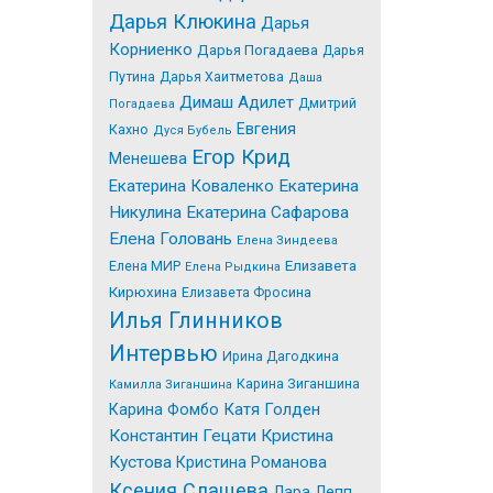
Дарья Клюкина
Дарья
Корниенко
Дарья Погадаева
Дарья
Путина
Дарья Хаитметова
Даша
Димаш Адилет
Дмитрий
Погадаева
Евгения
Кахно
Дуся Бубель
Егор Крид
Менешева
Екатерина Коваленко
Екатерина
Никулина
Екатерина Сафарова
Елена Головань
Елена Зиндеева
Елена МИР
Елизавета
Елена Рыдкина
Кирюхина
Елизавета Фросина
Илья Глинников
Интервью
Ирина Дагодкина
Карина Зиганшина
Камилла Зиганшина
Катя Голден
Карина Фомбо
Константин Гецати
Кристина
Кустова
Кристина Романова
Ксения Слащева
Лара Лепп