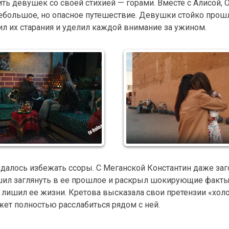
ь девушек со своей стихией — горами. Вместе с Алисой, О
небольшое, но опасное путешествие. Девушки стойко прош
нил их старания и уделил каждой внимание за ужином.
удалось избежать ссоры. С Меганской Константин даже за
ешил заглянуть в ее прошлое и раскрыл шокирующие факты
 лишил ее жизни. Кретова высказала свои претензии «холо
ожет полностью расслабиться рядом с ней.