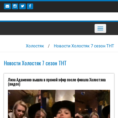
Наверх
Toggle
navigation
Холостяк
/
Новости Холостяк 7 сезон ТНТ
Новости Холостяк 7 сезон ТНТ
Лиза Адаменко вышла в прямой эфир после финала Холостяка
(видео)