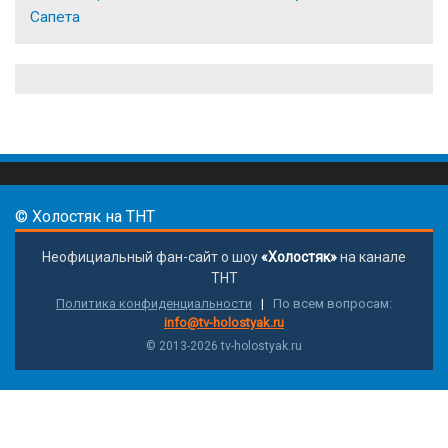
Сапета
© Холостяк на ТНТ
Неофициальный фан-сайт о шоу
«Холостяк»
на канале
ТНТ
Политика конфиденциальности
|
По всем вопросам:
info@tv-holostyak.ru
© 2013-
2026
tv-holostyak.ru