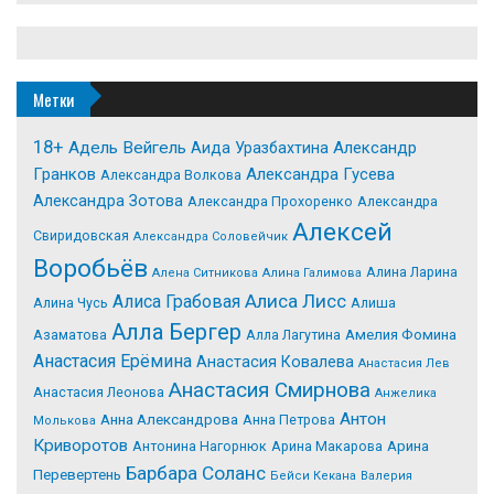
Метки
18+
Адель Вейгель
Александр
Аида Уразбахтина
Гранков
Александра Гусева
Александра Волкова
Александра Зотова
Александра Прохоренко
Александра
Алексей
Свиридовская
Александра Соловейчик
Воробьёв
Алина Ларина
Алена Ситникова
Алина Галимова
Алиса Лисс
Алиса Грабовая
Алина Чусь
Алиша
Алла Бергер
Азаматова
Алла Лагутина
Амелия Фомина
Анастасия Ерёмина
Анастасия Ковалева
Анастасия Лев
Анастасия Смирнова
Анастасия Леонова
Анжелика
Антон
Анна Александрова
Анна Петрова
Молькова
Криворотов
Антонина Нагорнюк
Арина Макарова
Арина
Барбара Соланс
Перевертень
Бейси Кекана
Валерия