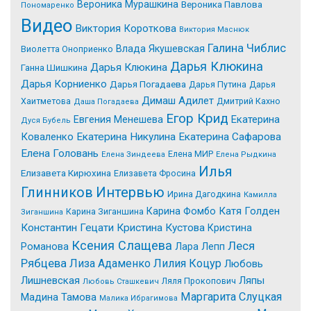
Вероника Мурашкина
Вероника Павлова
Пономаренко
Видео
Виктория Короткова
Виктория Маснюк
Галина Чиблис
Влада Якушевская
Виолетта Оноприенко
Дарья Клюкина
Дарья Клюкина
Ганна Шишкина
Дарья Корниенко
Дарья Погадаева
Дарья Путина
Дарья
Димаш Адилет
Хаитметова
Дмитрий Кахно
Даша Погадаева
Егор Крид
Екатерина
Евгения Менешева
Дуся Бубель
Коваленко
Екатерина Никулина
Екатерина Сафарова
Елена Головань
Елена МИР
Елена Зиндеева
Елена Рыдкина
Илья
Елизавета Кирюхина
Елизавета Фросина
Интервью
Глинников
Ирина Дагодкина
Камилла
Катя Голден
Карина Фомбо
Карина Зиганшина
Зиганшина
Константин Гецати
Кристина Кустова
Кристина
Ксения Слащева
Леся
Романова
Лара Лепп
Рябцева
Лиза Адаменко
Лилия Коцур
Любовь
Лишневская
Ляпы
Ляля Прокопович
Любовь Сташкевич
Маргарита Слуцкая
Мадина Тамова
Малика Ибрагимова