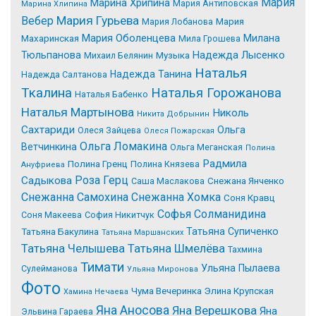
Мария
Марина Хрипина
Мария Антиповская
Марина Хлипина
Мария Гурьева
Вебер
Мария Лобанова
Мария
Мария Оболенцева
Милана
Махаринская
Мила Грошева
Надежда Лысенко
Тюльпанова
Михаил Белянин
Музыка
Наталья
Надежда Танина
Надежда Салтанова
Tкалина
Наталья Горожанова
Наталья Бабенко
Наталья Мартынова
Николь
Никита Добрынин
Сахтариди
Ольга
Олеся Зайцева
Олеся Пожарская
Ольга Ломакина
Ветчинкина
Ольга Меганская
Полина
Радмила
Полина Гренц
Полина Князева
Ануфриева
Роза Герц
Садыкова
Саша Маслакова
Снежана Янченко
Снежанна Самохина
Снежанна Хомка
Соня Кравц
Софья Солманидина
Соня Макеева
София Никитчук
Татьяна Супиченко
Татьяна Бакулина
Татьяна Маршанских
Татьяна Челышева
Татьяна Шмелёва
Тахмина
Тимати
Ульяна Пылаева
Сулейманова
Ульяна Миронова
Фото
Чума Вечеринка
Элина Крупская
Хамина Нечаева
Яна Аносова
Яна Верешкова
Яна
Эльвина Гараева