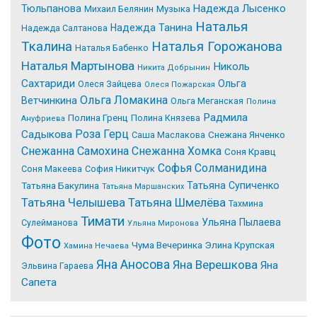
Надежда Лысенко
Тюльпанова
Михаил Белянин
Музыка
Наталья
Надежда Танина
Надежда Салтанова
Tкалина
Наталья Горожанова
Наталья Бабенко
Наталья Мартынова
Николь
Никита Добрынин
Сахтариди
Ольга
Олеся Зайцева
Олеся Пожарская
Ольга Ломакина
Ветчинкина
Ольга Меганская
Полина
Радмила
Полина Гренц
Полина Князева
Ануфриева
Роза Герц
Садыкова
Саша Маслакова
Снежана Янченко
Снежанна Самохина
Снежанна Хомка
Соня Кравц
Софья Солманидина
Соня Макеева
София Никитчук
Татьяна Супиченко
Татьяна Бакулина
Татьяна Маршанских
Татьяна Челышева
Татьяна Шмелёва
Тахмина
Тимати
Ульяна Пылаева
Сулейманова
Ульяна Миронова
Фото
Чума Вечеринка
Элина Крупская
Хамина Нечаева
Яна Аносова
Яна Верешкова
Яна
Эльвина Гараева
Сапета