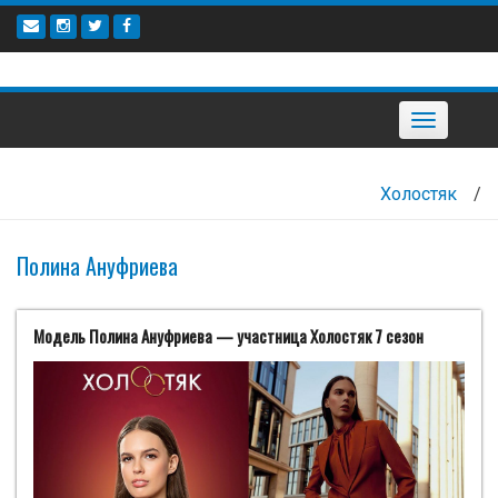
Наверх
Toggle
navigation
Холостяк
/
Полина Ануфриева
Модель Полина Ануфриева — участница Холостяк 7 сезон