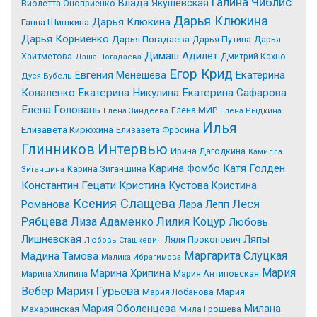
Галина Чиблис
Влада Якушевская
Виолетта Оноприенко
Дарья Клюкина
Дарья Клюкина
Ганна Шишкина
Дарья Корниенко
Дарья Погадаева
Дарья Путина
Дарья
Димаш Адилет
Хаитметова
Дмитрий Кахно
Даша Погадаева
Егор Крид
Екатерина
Евгения Менешева
Дуся Бубель
Коваленко
Екатерина Никулина
Екатерина Сафарова
Елена Головань
Елена МИР
Елена Зиндеева
Елена Рыдкина
Илья
Елизавета Кирюхина
Елизавета Фросина
Интервью
Глинников
Ирина Дагодкина
Камилла
Катя Голден
Карина Фомбо
Карина Зиганшина
Зиганшина
Константин Гецати
Кристина Кустова
Кристина
Ксения Слащева
Леся
Романова
Лара Лепп
Рябцева
Лиза Адаменко
Лилия Коцур
Любовь
Лишневская
Ляпы
Ляля Прокопович
Любовь Сташкевич
Маргарита Слуцкая
Мадина Тамова
Малика Ибрагимова
Мария
Марина Хрипина
Мария Антиповская
Марина Хлипина
Мария Гурьева
Вебер
Мария Лобанова
Мария
Мария Оболенцева
Милана
Махаринская
Мила Грошева