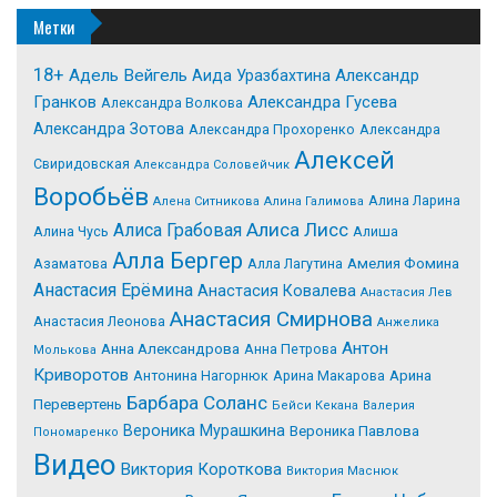
Метки
18+
Адель Вейгель
Александр
Аида Уразбахтина
Гранков
Александра Гусева
Александра Волкова
Александра Зотова
Александра Прохоренко
Александра
Алексей
Свиридовская
Александра Соловейчик
Воробьёв
Алина Ларина
Алена Ситникова
Алина Галимова
Алиса Лисс
Алиса Грабовая
Алина Чусь
Алиша
Алла Бергер
Азаматова
Алла Лагутина
Амелия Фомина
Анастасия Ерёмина
Анастасия Ковалева
Анастасия Лев
Анастасия Смирнова
Анастасия Леонова
Анжелика
Антон
Анна Александрова
Анна Петрова
Молькова
Криворотов
Антонина Нагорнюк
Арина Макарова
Арина
Барбара Соланс
Перевертень
Бейси Кекана
Валерия
Вероника Мурашкина
Вероника Павлова
Пономаренко
Видео
Виктория Короткова
Виктория Маснюк