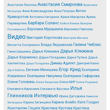
Анастасия Смирнова
Анастасия Леонова
Анжелика
Антон
Анна Александрова
Анна Петрова
Молькова
Криворотов
Антонина Нагорнюк
Арина Макарова
Арина
Барбара Соланс
Перевертень
Бейси Кекана
Валерия
Вероника Мурашкина
Вероника Павлова
Пономаренко
Видео
Виктория Короткова
Виктория Маснюк
Галина Чиблис
Влада Якушевская
Виолетта Оноприенко
Дарья Клюкина
Дарья Клюкина
Ганна Шишкина
Дарья Корниенко
Дарья Погадаева
Дарья Путина
Дарья
Димаш Адилет
Хаитметова
Дмитрий Кахно
Даша Погадаева
Егор Крид
Екатерина
Евгения Менешева
Дуся Бубель
Коваленко
Екатерина Никулина
Екатерина Сафарова
Елена Головань
Елена МИР
Елена Зиндеева
Елена Рыдкина
Илья
Елизавета Кирюхина
Елизавета Фросина
Интервью
Глинников
Ирина Дагодкина
Камилла
Катя Голден
Карина Фомбо
Карина Зиганшина
Зиганшина
Константин Гецати
Кристина Кустова
Кристина