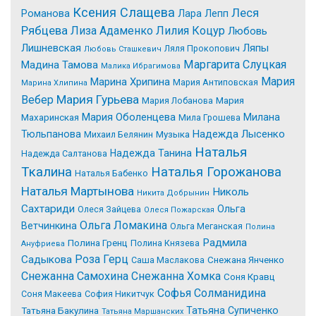
Ксения Слащева
Леся
Романова
Лара Лепп
Рябцева
Лиза Адаменко
Лилия Коцур
Любовь
Лишневская
Ляпы
Ляля Прокопович
Любовь Сташкевич
Маргарита Слуцкая
Мадина Тамова
Малика Ибрагимова
Мария
Марина Хрипина
Мария Антиповская
Марина Хлипина
Мария Гурьева
Вебер
Мария Лобанова
Мария
Мария Оболенцева
Милана
Махаринская
Мила Грошева
Надежда Лысенко
Тюльпанова
Михаил Белянин
Музыка
Наталья
Надежда Танина
Надежда Салтанова
Tкалина
Наталья Горожанова
Наталья Бабенко
Наталья Мартынова
Николь
Никита Добрынин
Сахтариди
Ольга
Олеся Зайцева
Олеся Пожарская
Ольга Ломакина
Ветчинкина
Ольга Меганская
Полина
Радмила
Полина Гренц
Полина Князева
Ануфриева
Роза Герц
Садыкова
Саша Маслакова
Снежана Янченко
Снежанна Самохина
Снежанна Хомка
Соня Кравц
Софья Солманидина
Соня Макеева
София Никитчук
Татьяна Супиченко
Татьяна Бакулина
Татьяна Маршанских