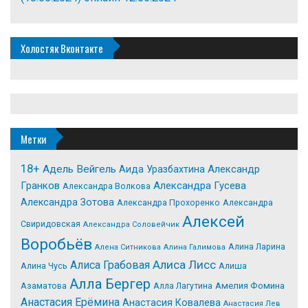
Холостяк Вконтакте
Метки
18+
Адель Вейгель
Александр
Аида Уразбахтина
Гранков
Александра Гусева
Александра Волкова
Александра Зотова
Александра Прохоренко
Александра
Алексей
Свиридовская
Александра Соловейчик
Воробьёв
Алина Ларина
Алена Ситникова
Алина Галимова
Алиса Лисс
Алиса Грабовая
Алина Чусь
Алиша
Алла Бергер
Азаматова
Алла Лагутина
Амелия Фомина
Анастасия Ерёмина
Анастасия Ковалева
Анастасия Лев