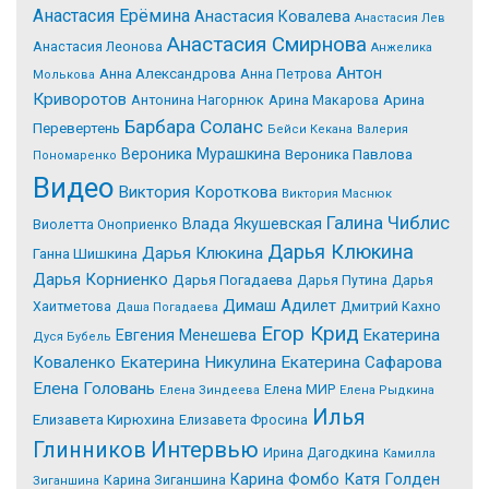
Анастасия Ерёмина
Анастасия Ковалева
Анастасия Лев
Анастасия Смирнова
Анастасия Леонова
Анжелика
Антон
Анна Александрова
Анна Петрова
Молькова
Криворотов
Антонина Нагорнюк
Арина Макарова
Арина
Барбара Соланс
Перевертень
Бейси Кекана
Валерия
Вероника Мурашкина
Вероника Павлова
Пономаренко
Видео
Виктория Короткова
Виктория Маснюк
Галина Чиблис
Влада Якушевская
Виолетта Оноприенко
Дарья Клюкина
Дарья Клюкина
Ганна Шишкина
Дарья Корниенко
Дарья Погадаева
Дарья Путина
Дарья
Димаш Адилет
Хаитметова
Дмитрий Кахно
Даша Погадаева
Егор Крид
Екатерина
Евгения Менешева
Дуся Бубель
Коваленко
Екатерина Никулина
Екатерина Сафарова
Елена Головань
Елена МИР
Елена Зиндеева
Елена Рыдкина
Илья
Елизавета Кирюхина
Елизавета Фросина
Интервью
Глинников
Ирина Дагодкина
Камилла
Катя Голден
Карина Фомбо
Карина Зиганшина
Зиганшина