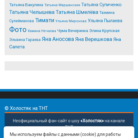
Татьяна Супиченко
Татьяна Бакулина
Татьяна Маршанских
Татьяна Челышева
Татьяна Шмелёва
Тахмина
Тимати
Ульяна Пылаева
Сулейманова
Ульяна Миронова
Фото
Чума Вечеринка
Элина Крупская
Хамина Нечаева
Яна Аносова
Яна Верешкова
Яна
Эльвина Гараева
Сапета
© Холостяк на ТНТ
Неофициальный фан-сайт о шоу
«Холостяк»
на канале
ТНТ
Мы используем файлы с данными (cookie) для работы
Политика конфиденциальности
|
По всем вопросам: