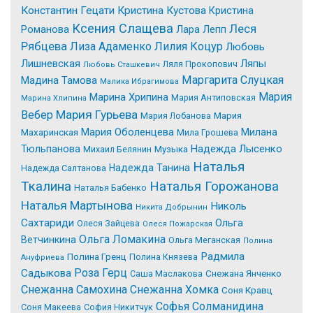
Константин Гецати
Кристина Кустова
Кристина
Ксения Слащева
Леся
Романова
Лара Лепп
Рябцева
Лиза Адаменко
Лилия Коцур
Любовь
Лишневская
Ляпы
Ляля Прокопович
Любовь Сташкевич
Маргарита Слуцкая
Мадина Тамова
Малика Ибрагимова
Мария
Марина Хрипина
Мария Антиповская
Марина Хлипина
Мария Гурьева
Вебер
Мария Лобанова
Мария
Мария Оболенцева
Милана
Махаринская
Мила Грошева
Надежда Лысенко
Тюльпанова
Михаил Белянин
Музыка
Наталья
Надежда Танина
Надежда Салтанова
Tкалина
Наталья Горожанова
Наталья Бабенко
Наталья Мартынова
Николь
Никита Добрынин
Сахтариди
Ольга
Олеся Зайцева
Олеся Пожарская
Ольга Ломакина
Ветчинкина
Ольга Меганская
Полина
Радмила
Полина Гренц
Полина Князева
Ануфриева
Роза Герц
Садыкова
Саша Маслакова
Снежана Янченко
Снежанна Самохина
Снежанна Хомка
Соня Кравц
Софья Солманидина
Соня Макеева
София Никитчук