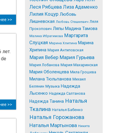
Леся Рябцева
Лиза Адаменко
Лилия Коцур
Любовь
нее >>
Лишневская
Ляля
Любовь Сташкевич
Ляпы
Мадина Тамова
Прокопович
Маргарита
Малика Ибрагимова
Слуцкая
Марина
Марина Хлипина
Хрипина
Мария Антиповская
 лет.
Мария Гурьева
Мария Вебер
 de
Мария Лобанова
Мария Махаринская
Мария Оболенцева
Мила Грошева
Милана Тюльпанова
Михаил
Надежда
Белянин
Музыка
Лысенко
Надежда Салтанова
Наталья
Надежда Танина
нее >>
Tкалина
Наталья Бабенко
Наталья Горожанова
Наталья Мартынова
Никита
Николь Сахтариди