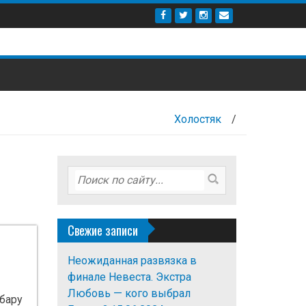
Холостяк
/
Свежие записи
Неожиданная развязка в
финале Невеста. Экстра
Любовь — кого выбрал
бару