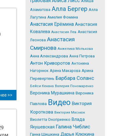
Алиса Лисс
Грабовая
Алиша
Алла Бергер
Азаматова
Алла
Лагутина
Амелия Фомина
Анастасия Ерёмина
Анастасия
Ковалева
Анастасия
Анастасия Лев
м
Анастасия
Леонова
Смирнова
Анжелика Молькова
Анна Александрова
Анна Петрова
Антон Криворотов
Антонина
Нагорнюк
Арина Макарова
Арина
Барбара Соланс
Перевертень
Бейси Кекана
Валерия Пономаренко
Вероника Мурашкина
Вероника
нее >>
Видео
Виктория
Павлова
Короткова
Виктория Маснюк
Влада
Виолетта Оноприенко
Галина Чиблис
Якушевская
29
Дарья Клюкина
Ганна Шишкина
ском