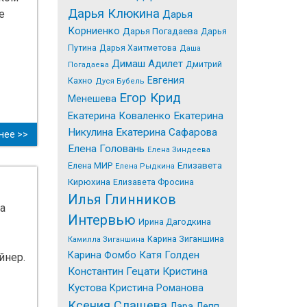
Дарья Клюкина
е
Дарья
Корниенко
Дарья Погадаева
Дарья
Путина
Дарья Хаитметова
Даша
Димаш Адилет
Дмитрий
Погадаева
Евгения
Кахно
Дуся Бубель
Егор Крид
Менешева
Екатерина Коваленко
Екатерина
Никулина
Екатерина Сафарова
нее >>
Елена Головань
Елена Зиндеева
Елена МИР
Елизавета
Елена Рыдкина
Кирюхина
Елизавета Фросина
Илья Глинников
а
Интервью
Ирина Дагодкина
Карина Зиганшина
Камилла Зиганшина
Катя Голден
Карина Фомбо
йнер.
Константин Гецати
Кристина
Кустова
Кристина Романова
Ксения Слащева
Лара Лепп