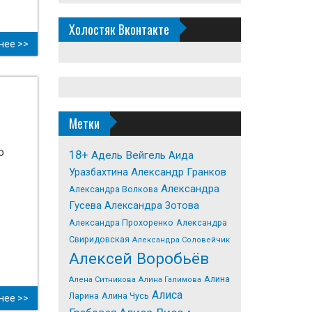
Холостяк Вконтакте
нее >>
Метки
о
18+
Адель Вейгель
Аида
Александр Гранков
Уразбахтина
Александра
Александра Волкова
Гусева
Александра Зотова
Александра Прохоренко
Александра
Свиридовская
Александра Соловейчик
Алексей Воробьёв
Алина
Алена Ситникова
Алина Галимова
Алиса
Ларина
Алина Чусь
нее >>