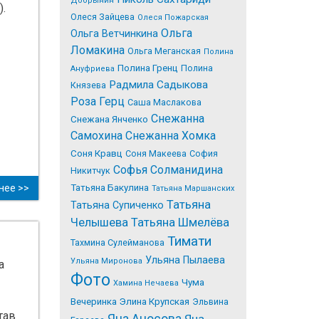
Добрынин
.
Олеся Зайцева
Олеся Пожарская
Ольга
Ольга Ветчинкина
Ломакина
Ольга Меганская
Полина
Полина Гренц
Полина
Ануфриева
Радмила Садыкова
Князева
Роза Герц
Саша Маслакова
Снежанна
Снежана Янченко
Самохина
Снежанна Хомка
Соня Кравц
Соня Макеева
София
Софья Солманидина
Никитчук
нее >>
Татьяна Бакулина
Татьяна Маршанских
Татьяна
Татьяна Супиченко
Челышева
Татьяна Шмелёва
Тимати
Тахмина Сулейманова
Ульяна Пылаева
Ульяна Миронова
а
Фото
Чума
Хамина Нечаева
Вечеринка
Элина Крупская
Эльвина
тав