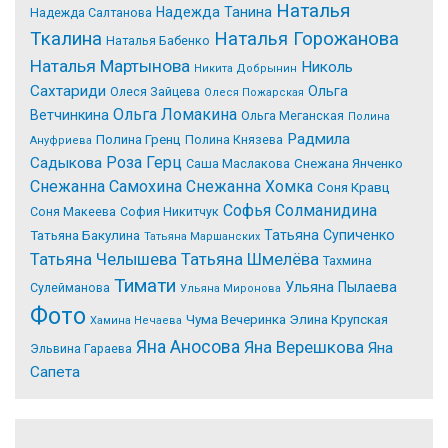
Наталья
Надежда Танина
Надежда Салтанова
Tкалина
Наталья Горожанова
Наталья Бабенко
Наталья Мартынова
Николь
Никита Добрынин
Сахтариди
Ольга
Олеся Зайцева
Олеся Пожарская
Ольга Ломакина
Ветчинкина
Ольга Меганская
Полина
Радмила
Полина Гренц
Полина Князева
Ануфриева
Роза Герц
Садыкова
Саша Маслакова
Снежана Янченко
Снежанна Самохина
Снежанна Хомка
Соня Кравц
Софья Солманидина
Соня Макеева
София Никитчук
Татьяна Супиченко
Татьяна Бакулина
Татьяна Маршанских
Татьяна Челышева
Татьяна Шмелёва
Тахмина
Тимати
Ульяна Пылаева
Сулейманова
Ульяна Миронова
Фото
Чума Вечеринка
Элина Крупская
Хамина Нечаева
Яна Аносова
Яна Верешкова
Яна
Эльвина Гараева
Сапета