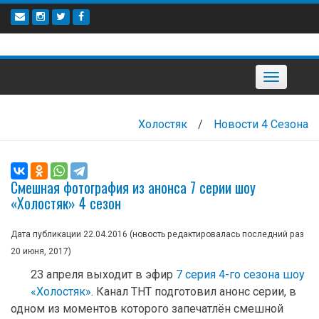
Наверх
Toggle
navigation
Холостяк
/
Новости 4 Сезона
Смешная фотография из анонса 7 серии шоу
«Холостяк» 4 сезон
Дата публикации 22.04.2016 (новость редактировалась последний раз
20 июня, 2017
)
23 апреля выходит в эфир
7 серия 4-го сезона шоу
«Холостяк»
. Канал ТНТ подготовил анонс серии, в
одном из моментов которого запечатлён смешной