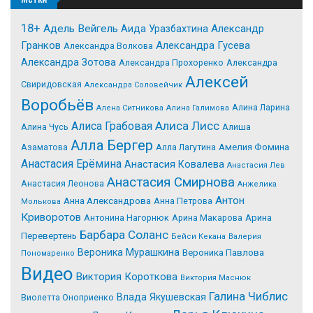
18+
Адель Вейгель
Александр
Аида Уразбахтина
Гранков
Александра Гусева
Александра Волкова
Александра Зотова
Александра Прохоренко
Александра
Алексей
Свиридовская
Александра Соловейчик
Воробьёв
Алина Ларина
Алена Ситникова
Алина Галимова
Алиса Лисс
Алиса Грабовая
Алина Чусь
Алиша
Алла Бергер
Азаматова
Алла Лагутина
Амелия Фомина
Анастасия Ерёмина
Анастасия Ковалева
Анастасия Лев
Анастасия Смирнова
Анастасия Леонова
Анжелика
Антон
Анна Александрова
Анна Петрова
Молькова
Криворотов
Антонина Нагорнюк
Арина Макарова
Арина
Барбара Соланс
Перевертень
Бейси Кекана
Валерия
Вероника Мурашкина
Вероника Павлова
Пономаренко
Видео
Виктория Короткова
Виктория Маснюк
Галина Чиблис
Влада Якушевская
Виолетта Оноприенко