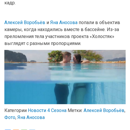
кадр.
Алексей Воробьёв
и
Яна Аносова
попали в объектив
камеры, когда находились вместе в бассейне. Из-за
преломления тела участников проекта «Холостяк»
выглядят с разными пропорциями.
Категории
Новости 4 Сезона
Метки:
Алексей Воробьёв
,
Фото
,
Яна Аносова