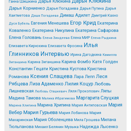
Дарья Клюкина
Дарья Клюкина
Ганна Шишкина
Дарья Корниенко
Дарья Погадаева
Дарья Путина
Дарья
Димаш Адилет
Хаитметова
Дмитрий Кахно
Даша Погадаева
Егор Крид
Екатерина
Евгения Менешева
Дуся Бубель
Коваленко
Екатерина Никулина
Екатерина Сафарова
Елена Головань
Елена МИР
Елена Зиндеева
Елена Рыдкина
Илья
Елизавета Кирюхина
Елизавета Фросина
Интервью
Глинников
Ирина Дагодкина
Камилла
Катя Голден
Карина Фомбо
Карина Зиганшина
Зиганшина
Константин Гецати
Кристина Кустова
Кристина
Ксения Слащева
Леся
Романова
Лара Лепп
Рябцева
Лиза Адаменко
Лилия Коцур
Любовь
Лишневская
Ляпы
Ляля Прокопович
Любовь Сташкевич
Маргарита Слуцкая
Мадина Тамова
Малика Ибрагимова
Мария
Марина Хрипина
Мария Антиповская
Марина Хлипина
Мария Гурьева
Вебер
Мария Лобанова
Мария
Мария Оболенцева
Милана
Махаринская
Мила Грошева
Надежда Лысенко
Тюльпанова
Михаил Белянин
Музыка