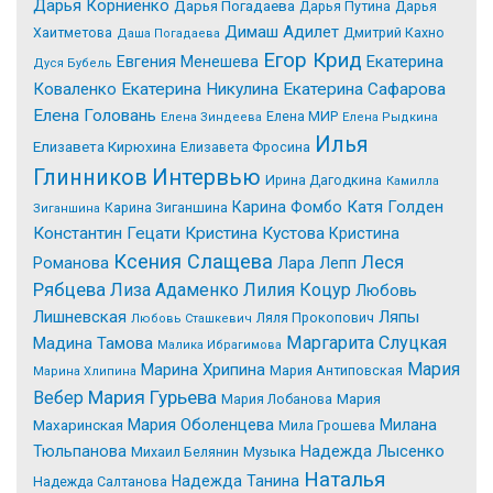
Дарья Корниенко
Дарья Погадаева
Дарья Путина
Дарья
Димаш Адилет
Хаитметова
Дмитрий Кахно
Даша Погадаева
Егор Крид
Екатерина
Евгения Менешева
Дуся Бубель
Коваленко
Екатерина Никулина
Екатерина Сафарова
Елена Головань
Елена МИР
Елена Зиндеева
Елена Рыдкина
Илья
Елизавета Кирюхина
Елизавета Фросина
Интервью
Глинников
Ирина Дагодкина
Камилла
Катя Голден
Карина Фомбо
Карина Зиганшина
Зиганшина
Константин Гецати
Кристина Кустова
Кристина
Ксения Слащева
Леся
Романова
Лара Лепп
Рябцева
Лиза Адаменко
Лилия Коцур
Любовь
Лишневская
Ляпы
Ляля Прокопович
Любовь Сташкевич
Маргарита Слуцкая
Мадина Тамова
Малика Ибрагимова
Мария
Марина Хрипина
Мария Антиповская
Марина Хлипина
Мария Гурьева
Вебер
Мария Лобанова
Мария
Мария Оболенцева
Милана
Махаринская
Мила Грошева
Надежда Лысенко
Тюльпанова
Михаил Белянин
Музыка
Наталья
Надежда Танина
Надежда Салтанова