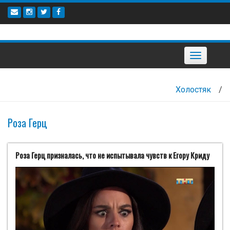
Наверх
Toggle
navigation
Холостяк
/
Роза Герц
Роза Герц призналась, что не испытывала чувств к Егору Криду