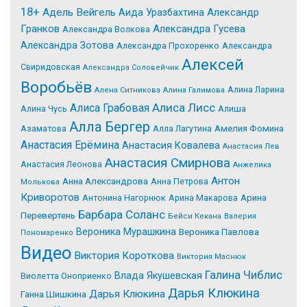
18+
Адель Вейгель
Александр
Аида Уразбахтина
Гранков
Александра Гусева
Александра Волкова
Александра Зотова
Александра Прохоренко
Александра
Алексей
Свиридовская
Александра Соловейчик
Воробьёв
Алина Ларина
Алена Ситникова
Алина Галимова
Алиса Лисс
Алиса Грабовая
Алина Чусь
Алиша
Алла Бергер
Азаматова
Алла Лагутина
Амелия Фомина
Анастасия Ерёмина
Анастасия Ковалева
Анастасия Лев
Анастасия Смирнова
Анастасия Леонова
Анжелика
Антон
Анна Александрова
Анна Петрова
Молькова
Криворотов
Антонина Нагорнюк
Арина Макарова
Арина
Барбара Соланс
Перевертень
Бейси Кекана
Валерия
Вероника Мурашкина
Вероника Павлова
Пономаренко
Видео
Виктория Короткова
Виктория Маснюк
Галина Чиблис
Влада Якушевская
Виолетта Оноприенко
Дарья Клюкина
Дарья Клюкина
Ганна Шишкина