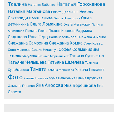
Tкалина
Наталья Горожанова
Наталья Бабенко
Наталья Мартынова
Николь
Никита Добрынин
Сахтариди
Ольга
Олеся Зайцева
Олеся Пожарская
Ольга Ломакина
Ветчинкина
Ольга Меганская
Полина
Радмила
Полина Гренц
Полина Князева
Ануфриева
Роза Герц
Садыкова
Саша Маслакова
Снежана Янченко
Снежанна Самохина
Снежанна Хомка
Соня Кравц
Софья Солманидина
Соня Макеева
София Никитчук
Татьяна Супиченко
Татьяна Бакулина
Татьяна Маршанских
Татьяна Челышева
Татьяна Шмелёва
Тахмина
Тимати
Ульяна Пылаева
Сулейманова
Ульяна Миронова
Фото
Чума Вечеринка
Элина Крупская
Хамина Нечаева
Яна Аносова
Яна Верешкова
Яна
Эльвина Гараева
Сапета