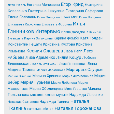
Егор Крид
Екатерина
Евгения Менешева
Дуся Бубель
Коваленко
Екатерина Никулина
Екатерина Сафарова
Елена Головань
Елена МИР
Елена Зиндеева
Елена Рыдкина
Илья
Елизавета Кирюхина
Елизавета Фросина
Интервью
Глинников
Ирина Дагодкина
Камилла
Катя Голден
Карина Фомбо
Карина Зиганшина
Зиганшина
Константин Гецати
Кристина Кустова
Кристина
Ксения Слащева
Леся
Романова
Лара Лепп
Рябцева
Лиза Адаменко
Лилия Коцур
Любовь
Лишневская
Ляпы
Ляля Прокопович
Любовь Сташкевич
Маргарита Слуцкая
Мадина Тамова
Малика Ибрагимова
Мария
Марина Хрипина
Мария Антиповская
Марина Хлипина
Мария Гурьева
Вебер
Мария Лобанова
Мария
Мария Оболенцева
Милана
Махаринская
Мила Грошева
Надежда Лысенко
Тюльпанова
Михаил Белянин
Музыка
Наталья
Надежда Танина
Надежда Салтанова
Tкалина
Наталья Горожанова
Наталья Бабенко