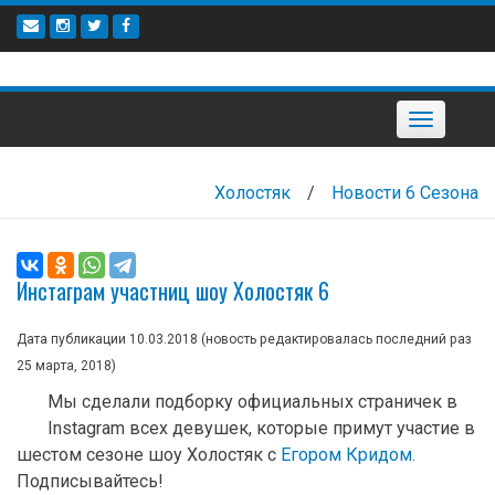
Наверх
Toggle
navigation
Холостяк
/
Новости 6 Сезона
Инстаграм участниц шоу Холостяк 6
Дата публикации 10.03.2018 (новость редактировалась последний раз
25 марта, 2018
)
Мы сделали подборку официальных страничек в
Instagram всех девушек, которые примут участие в
шестом сезоне шоу Холостяк с
Егором Кридом
.
Подписывайтесь!