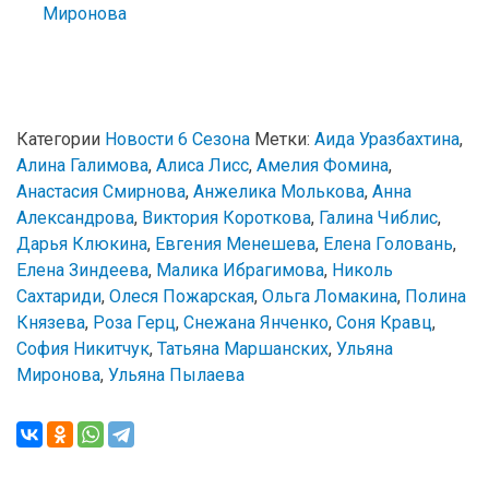
Миронова
Категории
Новости 6 Сезона
Метки:
Аида Уразбахтина
,
Алина Галимова
,
Алиса Лисс
,
Амелия Фомина
,
Анастасия Смирнова
,
Анжелика Молькова
,
Анна
Александрова
,
Виктория Короткова
,
Галина Чиблис
,
Дарья Клюкина
,
Евгения Менешева
,
Елена Головань
,
Елена Зиндеева
,
Малика Ибрагимова
,
Николь
Сахтариди
,
Олеся Пожарская
,
Ольга Ломакина
,
Полина
Князева
,
Роза Герц
,
Снежана Янченко
,
Соня Кравц
,
София Никитчук
,
Татьяна Маршанских
,
Ульяна
Миронова
,
Ульяна Пылаева