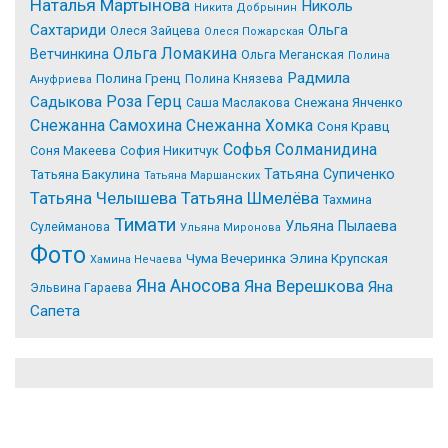
Наталья Мартынова
Николь
Никита Добрынин
Сахтариди
Ольга
Олеся Зайцева
Олеся Пожарская
Ольга Ломакина
Ветчинкина
Ольга Меганская
Полина
Радмила
Полина Гренц
Полина Князева
Ануфриева
Роза Герц
Садыкова
Саша Маслакова
Снежана Янченко
Снежанна Самохина
Снежанна Хомка
Соня Кравц
Софья Солманидина
Соня Макеева
София Никитчук
Татьяна Супиченко
Татьяна Бакулина
Татьяна Маршанских
Татьяна Челышева
Татьяна Шмелёва
Тахмина
Тимати
Ульяна Пылаева
Сулейманова
Ульяна Миронова
Фото
Чума Вечеринка
Элина Крупская
Хамина Нечаева
Яна Аносова
Яна Верешкова
Яна
Эльвина Гараева
Сапета