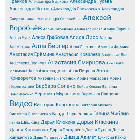
Гранков
Александра Гусева
Александра Волкова
Александра Зотова
Александра Прохоренко
Александра
Алексей
Свиридовская
Александра Соловейчик
Воробьёв
Алина Ларина
Алена Ситникова
Алина Галимова
Алиса Лисс
Алиса Грабовая
Алина Чусь
Алиша
Алла Бергер
Азаматова
Алла Лагутина
Амелия Фомина
Анастасия Ерёмина
Анастасия Ковалева
Анастасия Лев
Анастасия Смирнова
Анастасия Леонова
Анжелика
Антон
Анна Александрова
Анна Петрова
Молькова
Криворотов
Антонина Нагорнюк
Арина Макарова
Арина
Барбара Соланс
Перевертень
Бейси Кекана
Валерия
Вероника Мурашкина
Вероника Павлова
Пономаренко
Видео
Виктория Короткова
Виктория Маснюк
Галина Чиблис
Влада Якушевская
Виолетта Оноприенко
Дарья Клюкина
Дарья Клюкина
Ганна Шишкина
Дарья Корниенко
Дарья Погадаева
Дарья Путина
Дарья
Димаш Адилет
Хаитметова
Дмитрий Кахно
Даша Погадаева