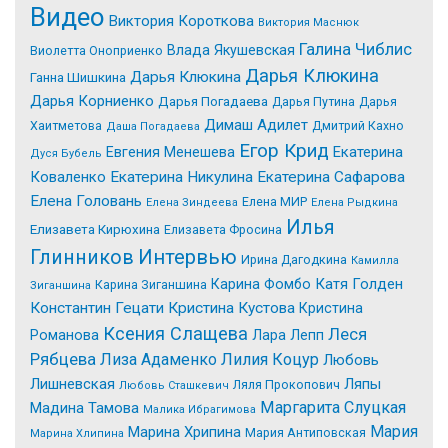
Видео
Виктория Короткова
Виктория Маснюк
Галина Чиблис
Влада Якушевская
Виолетта Оноприенко
Дарья Клюкина
Дарья Клюкина
Ганна Шишкина
Дарья Корниенко
Дарья Погадаева
Дарья Путина
Дарья
Димаш Адилет
Хаитметова
Дмитрий Кахно
Даша Погадаева
Егор Крид
Екатерина
Евгения Менешева
Дуся Бубель
Коваленко
Екатерина Никулина
Екатерина Сафарова
Елена Головань
Елена МИР
Елена Зиндеева
Елена Рыдкина
Илья
Елизавета Кирюхина
Елизавета Фросина
Интервью
Глинников
Ирина Дагодкина
Камилла
Катя Голден
Карина Фомбо
Карина Зиганшина
Зиганшина
Константин Гецати
Кристина Кустова
Кристина
Ксения Слащева
Леся
Романова
Лара Лепп
Рябцева
Лиза Адаменко
Лилия Коцур
Любовь
Лишневская
Ляпы
Ляля Прокопович
Любовь Сташкевич
Маргарита Слуцкая
Мадина Тамова
Малика Ибрагимова
Мария
Марина Хрипина
Мария Антиповская
Марина Хлипина