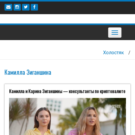
Наверх
Toggle
navigation
Холостяк
/
Камилла Зиганшина
Камилла и Карина Зиганшины — консультанты по криптовалюте