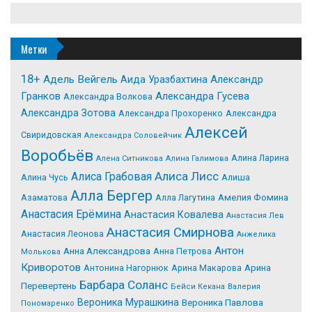
Метки
18+
Адель Вейгель
Александр
Аида Уразбахтина
Гранков
Александра Гусева
Александра Волкова
Александра Зотова
Александра Прохоренко
Александра
Алексей
Свиридовская
Александра Соловейчик
Воробьёв
Алина Ларина
Алена Ситникова
Алина Галимова
Алиса Лисс
Алиса Грабовая
Алина Чусь
Алиша
Алла Бергер
Азаматова
Алла Лагутина
Амелия Фомина
Анастасия Ерёмина
Анастасия Ковалева
Анастасия Лев
Анастасия Смирнова
Анастасия Леонова
Анжелика
Антон
Анна Александрова
Анна Петрова
Молькова
Криворотов
Антонина Нагорнюк
Арина Макарова
Арина
Барбара Соланс
Перевертень
Бейси Кекана
Валерия
Вероника Мурашкина
Вероника Павлова
Пономаренко