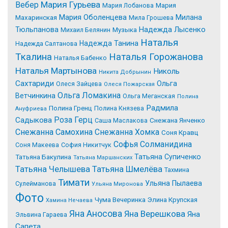
Мария Гурьева
Вебер
Мария Лобанова
Мария
Мария Оболенцева
Милана
Махаринская
Мила Грошева
Надежда Лысенко
Тюльпанова
Михаил Белянин
Музыка
Наталья
Надежда Танина
Надежда Салтанова
Tкалина
Наталья Горожанова
Наталья Бабенко
Наталья Мартынова
Николь
Никита Добрынин
Сахтариди
Ольга
Олеся Зайцева
Олеся Пожарская
Ольга Ломакина
Ветчинкина
Ольга Меганская
Полина
Радмила
Полина Гренц
Полина Князева
Ануфриева
Роза Герц
Садыкова
Саша Маслакова
Снежана Янченко
Снежанна Самохина
Снежанна Хомка
Соня Кравц
Софья Солманидина
Соня Макеева
София Никитчук
Татьяна Супиченко
Татьяна Бакулина
Татьяна Маршанских
Татьяна Челышева
Татьяна Шмелёва
Тахмина
Тимати
Ульяна Пылаева
Сулейманова
Ульяна Миронова
Фото
Чума Вечеринка
Элина Крупская
Хамина Нечаева
Яна Аносова
Яна Верешкова
Яна
Эльвина Гараева
Сапета