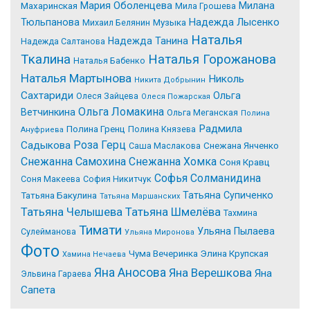
Мария Оболенцева
Милана
Махаринская
Мила Грошева
Надежда Лысенко
Тюльпанова
Михаил Белянин
Музыка
Наталья
Надежда Танина
Надежда Салтанова
Tкалина
Наталья Горожанова
Наталья Бабенко
Наталья Мартынова
Николь
Никита Добрынин
Сахтариди
Ольга
Олеся Зайцева
Олеся Пожарская
Ольга Ломакина
Ветчинкина
Ольга Меганская
Полина
Радмила
Полина Гренц
Полина Князева
Ануфриева
Роза Герц
Садыкова
Саша Маслакова
Снежана Янченко
Снежанна Самохина
Снежанна Хомка
Соня Кравц
Софья Солманидина
Соня Макеева
София Никитчук
Татьяна Супиченко
Татьяна Бакулина
Татьяна Маршанских
Татьяна Челышева
Татьяна Шмелёва
Тахмина
Тимати
Ульяна Пылаева
Сулейманова
Ульяна Миронова
Фото
Чума Вечеринка
Элина Крупская
Хамина Нечаева
Яна Аносова
Яна Верешкова
Яна
Эльвина Гараева
Сапета