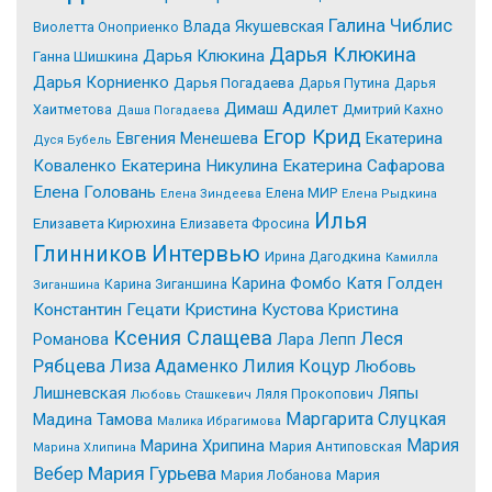
Галина Чиблис
Влада Якушевская
Виолетта Оноприенко
Дарья Клюкина
Дарья Клюкина
Ганна Шишкина
Дарья Корниенко
Дарья Погадаева
Дарья Путина
Дарья
Димаш Адилет
Хаитметова
Дмитрий Кахно
Даша Погадаева
Егор Крид
Екатерина
Евгения Менешева
Дуся Бубель
Коваленко
Екатерина Никулина
Екатерина Сафарова
Елена Головань
Елена МИР
Елена Зиндеева
Елена Рыдкина
Илья
Елизавета Кирюхина
Елизавета Фросина
Интервью
Глинников
Ирина Дагодкина
Камилла
Катя Голден
Карина Фомбо
Карина Зиганшина
Зиганшина
Константин Гецати
Кристина Кустова
Кристина
Ксения Слащева
Леся
Романова
Лара Лепп
Рябцева
Лиза Адаменко
Лилия Коцур
Любовь
Лишневская
Ляпы
Ляля Прокопович
Любовь Сташкевич
Маргарита Слуцкая
Мадина Тамова
Малика Ибрагимова
Мария
Марина Хрипина
Мария Антиповская
Марина Хлипина
Мария Гурьева
Вебер
Мария Лобанова
Мария