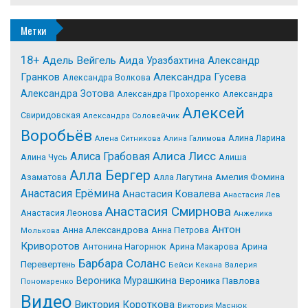
Метки
18+
Адель Вейгель
Александр
Аида Уразбахтина
Гранков
Александра Гусева
Александра Волкова
Александра Зотова
Александра Прохоренко
Александра
Алексей
Свиридовская
Александра Соловейчик
Воробьёв
Алина Ларина
Алена Ситникова
Алина Галимова
Алиса Лисс
Алиса Грабовая
Алина Чусь
Алиша
Алла Бергер
Азаматова
Алла Лагутина
Амелия Фомина
Анастасия Ерёмина
Анастасия Ковалева
Анастасия Лев
Анастасия Смирнова
Анастасия Леонова
Анжелика
Антон
Анна Александрова
Анна Петрова
Молькова
Криворотов
Антонина Нагорнюк
Арина Макарова
Арина
Барбара Соланс
Перевертень
Бейси Кекана
Валерия
Вероника Мурашкина
Вероника Павлова
Пономаренко
Видео
Виктория Короткова
Виктория Маснюк