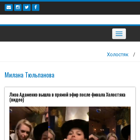
Наверх
Toggle
navigation
Холостяк
/
Милана Тюльпанова
Лиза Адаменко вышла в прямой эфир после финала Холостяка
(видео)