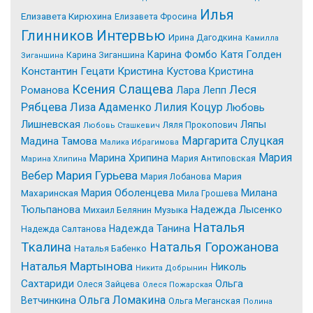
Илья
Елизавета Кирюхина
Елизавета Фросина
Интервью
Глинников
Ирина Дагодкина
Камилла
Катя Голден
Карина Фомбо
Карина Зиганшина
Зиганшина
Константин Гецати
Кристина Кустова
Кристина
Ксения Слащева
Леся
Романова
Лара Лепп
Рябцева
Лиза Адаменко
Лилия Коцур
Любовь
Лишневская
Ляпы
Ляля Прокопович
Любовь Сташкевич
Маргарита Слуцкая
Мадина Тамова
Малика Ибрагимова
Мария
Марина Хрипина
Мария Антиповская
Марина Хлипина
Мария Гурьева
Вебер
Мария Лобанова
Мария
Мария Оболенцева
Милана
Махаринская
Мила Грошева
Надежда Лысенко
Тюльпанова
Михаил Белянин
Музыка
Наталья
Надежда Танина
Надежда Салтанова
Tкалина
Наталья Горожанова
Наталья Бабенко
Наталья Мартынова
Николь
Никита Добрынин
Сахтариди
Ольга
Олеся Зайцева
Олеся Пожарская
Ольга Ломакина
Ветчинкина
Ольга Меганская
Полина