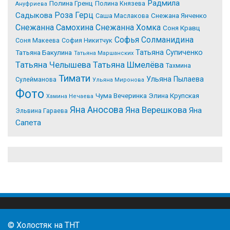
Радмила
Полина Гренц
Полина Князева
Ануфриева
Роза Герц
Садыкова
Саша Маслакова
Снежана Янченко
Снежанна Самохина
Снежанна Хомка
Соня Кравц
Софья Солманидина
Соня Макеева
София Никитчук
Татьяна Супиченко
Татьяна Бакулина
Татьяна Маршанских
Татьяна Челышева
Татьяна Шмелёва
Тахмина
Тимати
Ульяна Пылаева
Сулейманова
Ульяна Миронова
Фото
Чума Вечеринка
Элина Крупская
Хамина Нечаева
Яна Аносова
Яна Верешкова
Яна
Эльвина Гараева
Сапета
© Холостяк на ТНТ