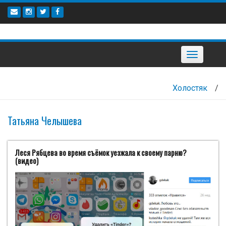
Наверх
Toggle
navigation
Холостяк
/
Татьяна Челышева
Леся Рябцева во время съёмок уезжала к своему парню?
(видео)