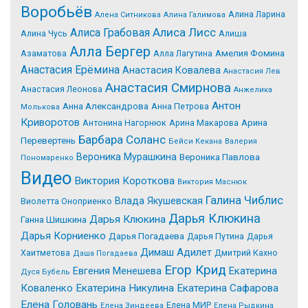
Воробьёв
Алина Ларина
Алена Ситникова
Алина Галимова
Алиса Лисс
Алиса Грабовая
Алина Чусь
Алиша
Алла Бергер
Азаматова
Алла Лагутина
Амелия Фомина
Анастасия Ерёмина
Анастасия Ковалева
Анастасия Лев
Анастасия Смирнова
Анастасия Леонова
Анжелика
Антон
Анна Александрова
Анна Петрова
Молькова
Криворотов
Антонина Нагорнюк
Арина Макарова
Арина
Барбара Соланс
Перевертень
Бейси Кекана
Валерия
Вероника Мурашкина
Вероника Павлова
Пономаренко
Видео
Виктория Короткова
Виктория Маснюк
Галина Чиблис
Влада Якушевская
Виолетта Оноприенко
Дарья Клюкина
Дарья Клюкина
Ганна Шишкина
Дарья Корниенко
Дарья Погадаева
Дарья Путина
Дарья
Димаш Адилет
Хаитметова
Дмитрий Кахно
Даша Погадаева
Егор Крид
Екатерина
Евгения Менешева
Дуся Бубель
Коваленко
Екатерина Никулина
Екатерина Сафарова
Елена Головань
Елена МИР
Елена Зиндеева
Елена Рыдкина