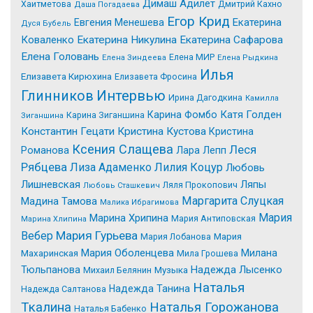
Димаш Адилет
Хаитметова
Дмитрий Кахно
Даша Погадаева
Егор Крид
Екатерина
Евгения Менешева
Дуся Бубель
Коваленко
Екатерина Никулина
Екатерина Сафарова
Елена Головань
Елена МИР
Елена Зиндеева
Елена Рыдкина
Илья
Елизавета Кирюхина
Елизавета Фросина
Интервью
Глинников
Ирина Дагодкина
Камилла
Катя Голден
Карина Фомбо
Карина Зиганшина
Зиганшина
Константин Гецати
Кристина Кустова
Кристина
Ксения Слащева
Леся
Романова
Лара Лепп
Рябцева
Лиза Адаменко
Лилия Коцур
Любовь
Лишневская
Ляпы
Ляля Прокопович
Любовь Сташкевич
Маргарита Слуцкая
Мадина Тамова
Малика Ибрагимова
Мария
Марина Хрипина
Мария Антиповская
Марина Хлипина
Мария Гурьева
Вебер
Мария Лобанова
Мария
Мария Оболенцева
Милана
Махаринская
Мила Грошева
Надежда Лысенко
Тюльпанова
Михаил Белянин
Музыка
Наталья
Надежда Танина
Надежда Салтанова
Tкалина
Наталья Горожанова
Наталья Бабенко