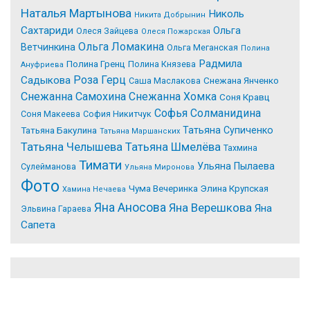
Наталья Мартынова
Николь
Никита Добрынин
Сахтариди
Ольга
Олеся Зайцева
Олеся Пожарская
Ольга Ломакина
Ветчинкина
Ольга Меганская
Полина
Радмила
Полина Гренц
Полина Князева
Ануфриева
Роза Герц
Садыкова
Саша Маслакова
Снежана Янченко
Снежанна Самохина
Снежанна Хомка
Соня Кравц
Софья Солманидина
Соня Макеева
София Никитчук
Татьяна Супиченко
Татьяна Бакулина
Татьяна Маршанских
Татьяна Челышева
Татьяна Шмелёва
Тахмина
Тимати
Ульяна Пылаева
Сулейманова
Ульяна Миронова
Фото
Чума Вечеринка
Элина Крупская
Хамина Нечаева
Яна Аносова
Яна Верешкова
Яна
Эльвина Гараева
Сапета