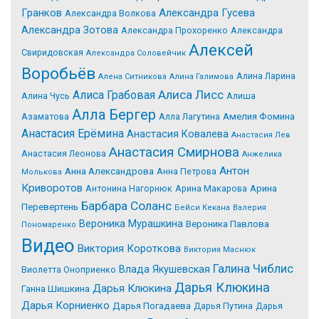
Гранков
Александра Гусева
Александра Волкова
Александра Зотова
Александра Прохоренко
Александра
Алексей
Свиридовская
Александра Соловейчик
Воробьёв
Алина Ларина
Алена Ситникова
Алина Галимова
Алиса Лисс
Алиса Грабовая
Алина Чусь
Алиша
Алла Бергер
Азаматова
Алла Лагутина
Амелия Фомина
Анастасия Ерёмина
Анастасия Ковалева
Анастасия Лев
Анастасия Смирнова
Анастасия Леонова
Анжелика
Антон
Анна Александрова
Анна Петрова
Молькова
Криворотов
Антонина Нагорнюк
Арина Макарова
Арина
Барбара Соланс
Перевертень
Бейси Кекана
Валерия
Вероника Мурашкина
Вероника Павлова
Пономаренко
Видео
Виктория Короткова
Виктория Маснюк
Галина Чиблис
Влада Якушевская
Виолетта Оноприенко
Дарья Клюкина
Дарья Клюкина
Ганна Шишкина
Дарья Корниенко
Дарья Погадаева
Дарья Путина
Дарья