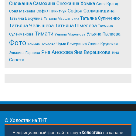
Снежанна Самохина
Снежанна Хомка
Соня Кравц
Софья Солманидина
Соня Макеева
София Никитчук
Татьяна Супиченко
Татьяна Бакулина
Татьяна Маршанских
Татьяна Челышева
Татьяна Шмелёва
Тахмина
Тимати
Ульяна Пылаева
Сулейманова
Ульяна Миронова
Фото
Чума Вечеринка
Элина Крупская
Хамина Нечаева
Яна Аносова
Яна Верешкова
Яна
Эльвина Гараева
Сапета
© Холостяк на ТНТ
Неофициальный фан-сайт о шоу
«Холостяк»
на канале