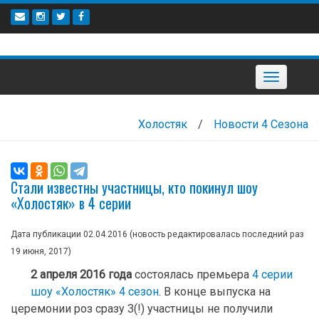
Наверх
Toggle
navigation
Холостяк
/
Новости 4 Сезона
Стали известны участницы, кто покинул шоу
«Холостяк» в 4 серии
Дата публикации 02.04.2016 (новость редактировалась последний раз
19 июня, 2017
)
2 апреля 2016 года
состоялась премьера
4 серии
шоу «Холостяк» 4 сезон
. В конце выпуска на
церемонии роз сразу 3(!) участницы не получили