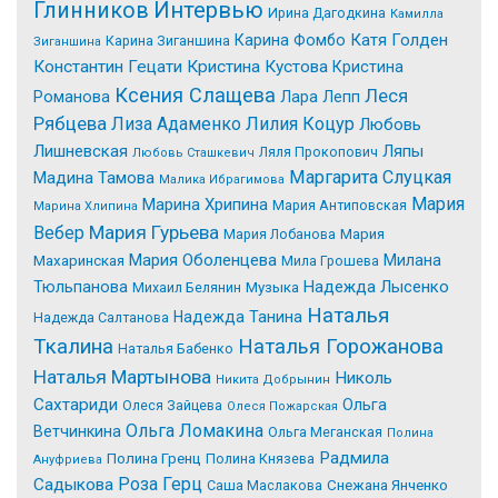
Интервью
Глинников
Ирина Дагодкина
Камилла
Катя Голден
Карина Фомбо
Карина Зиганшина
Зиганшина
Константин Гецати
Кристина Кустова
Кристина
Ксения Слащева
Леся
Романова
Лара Лепп
Рябцева
Лиза Адаменко
Лилия Коцур
Любовь
Лишневская
Ляпы
Ляля Прокопович
Любовь Сташкевич
Маргарита Слуцкая
Мадина Тамова
Малика Ибрагимова
Мария
Марина Хрипина
Мария Антиповская
Марина Хлипина
Мария Гурьева
Вебер
Мария Лобанова
Мария
Мария Оболенцева
Милана
Махаринская
Мила Грошева
Надежда Лысенко
Тюльпанова
Михаил Белянин
Музыка
Наталья
Надежда Танина
Надежда Салтанова
Tкалина
Наталья Горожанова
Наталья Бабенко
Наталья Мартынова
Николь
Никита Добрынин
Сахтариди
Ольга
Олеся Зайцева
Олеся Пожарская
Ольга Ломакина
Ветчинкина
Ольга Меганская
Полина
Радмила
Полина Гренц
Полина Князева
Ануфриева
Роза Герц
Садыкова
Саша Маслакова
Снежана Янченко