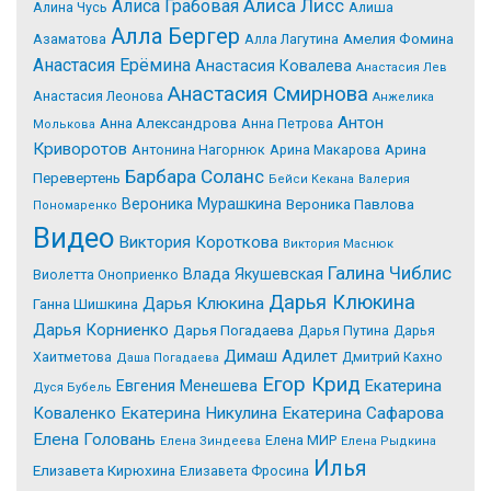
Алиса Лисс
Алиса Грабовая
Алина Чусь
Алиша
Алла Бергер
Азаматова
Алла Лагутина
Амелия Фомина
Анастасия Ерёмина
Анастасия Ковалева
Анастасия Лев
Анастасия Смирнова
Анастасия Леонова
Анжелика
Антон
Анна Александрова
Анна Петрова
Молькова
Криворотов
Антонина Нагорнюк
Арина Макарова
Арина
Барбара Соланс
Перевертень
Бейси Кекана
Валерия
Вероника Мурашкина
Вероника Павлова
Пономаренко
Видео
Виктория Короткова
Виктория Маснюк
Галина Чиблис
Влада Якушевская
Виолетта Оноприенко
Дарья Клюкина
Дарья Клюкина
Ганна Шишкина
Дарья Корниенко
Дарья Погадаева
Дарья Путина
Дарья
Димаш Адилет
Хаитметова
Дмитрий Кахно
Даша Погадаева
Егор Крид
Екатерина
Евгения Менешева
Дуся Бубель
Коваленко
Екатерина Никулина
Екатерина Сафарова
Елена Головань
Елена МИР
Елена Зиндеева
Елена Рыдкина
Илья
Елизавета Кирюхина
Елизавета Фросина